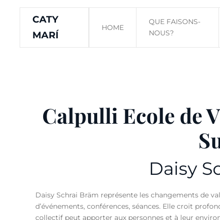
CATY
QUE FAISONS-
Skip to main content
HOME
NOUS?
MARÍ
Calpulli Ecole de 
Su
Daisy S
Daisy Schrai Bräm représente les changements de vale
d’événements, conférences, séances. Elle croit profondé
collectif peut apporter aux personnes et à leur envir