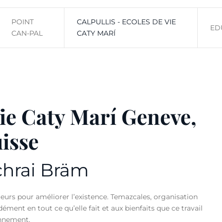
POINT
CALPULLIS - ECOLES DE VIE
ED
CAN-PAL
CATY MARÍ
Vie Caty Marí Geneve,
isse
chrai Bräm
urs pour améliorer l’existence. Temazcales, organisation
ment en tout ce qu’elle fait et aux bienfaits que ce travail
onnement.