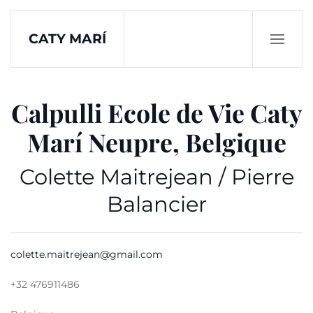
CATY MARÍ
Skip to main content
Calpulli Ecole de Vie Caty
Marí Neupre, Belgique
Colette Maitrejean / Pierre
Balancier
colette.maitrejean@gmail.com
+32 476911486