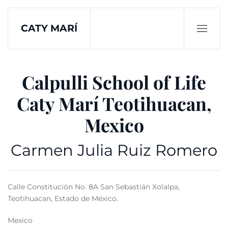
CATY MARÍ
Skip to main content
Calpulli School of Life
Caty Marí Teotihuacan,
Mexico
Carmen Julia Ruiz Romero
Calle Constitución No. 8A San Sebastián Xolalpa,
Teotihuacan, Estado de México.
Mexico