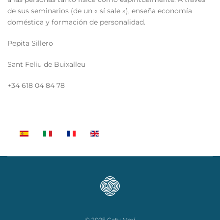
de sus seminarios (de un « sí sale »), enseña economía
doméstica y formación de personalidad.
Pepita Sillero
Sant Feliu de Buixalleu
+34 618 04 84 78
© 2025 Caty Marí